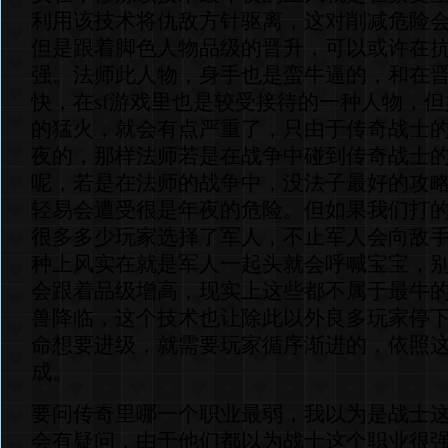
利用该技术将仇敌方针驱离，这对削减危险
但是跟着脚色人物品级的晋升，可以或许在
强。法师此人物，身手也是蛮牛逼的，和在
快，在sf游戏里也是较受接待的一种人物，
的猛火，就会有点严重了，只由于传奇战士
夜的，那样法师若是在战争中碰到传奇战士
呢，若是在法师的战争中，没法子最好的攻
轻易会遭受很是年夜的危险。但如果我们打的是
很多多少玩家选择了军人，不止军人会向敌
种上风实在就是军人一起头就会呼喊宝宝，
会跟着品级增高，现实上这些都不属于最牛
兽降临，这个技术也让除此以外良多玩家停
命想要进级，就需要玩家循序渐进的，依照
成。
要问传奇里哪一个职业最弱，我以为是战士
会有疑问，由于他们都以为战士这个职业很