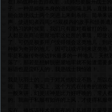
在1.80战神合击游戏里，法师想要躲开战士
子，一种是操纵本身的进犯间隔上风，直接
能会致使战士两个突进上来刺杀你。简单来
声，使进犯者四周5*5规模内的敌手和怪兽
个熟习的时候里，我们只有面对着被打的份。
人都是在商论密屋地牢这处所的事项，即使
了，可仍是极多用户没得领会这类地儿，到
种极为奇异的地儿，因可以或许到来这类地
牢是私服传奇傍边PK最多的一种地儿，天然
落了，那若是想解脱密屋地牢就不知道需要多
标语也是蛮吓人的，我是战士我怕谁！。
我是玩羽士的，由于对其他职业不熟，所以
啦。可是，事实上，这个方式在传奇的游戏
一般来讲，幻灵法神是比力好呼唤的，常人
的。就由于私服有如许的上风，才使得私服
实在，修炼该技术最年夜的上风就是在蒙受