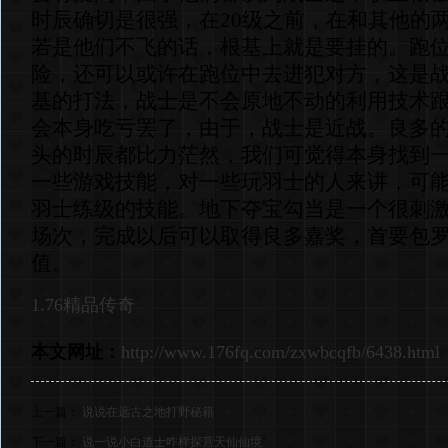
时辰确切是很强，在20级之前，在和其他的两
若是他们不飞的话，根基上就是要挂的。跑
险，还可以或许在跑位中去进犯对方，这是
基的打法，战士是不会原地不动的利用技术
会本身吃亏罢了，由于，战士是近战。良多的
头的时辰都比力茫然，我们可觉得本身找到
一些游戏技能，对一些玩羽士的人来讲，可
羽士练级的技能。地下夺宝勾当是一个很刺
场次，完成以后可以取得良多嘉奖，首要包
值。
1.76精品传奇
本文网址：
http://www.176fq.com/zxwbcqfb/6438.html
上一篇：
说说在远古之地打野秘籍
下一篇：
说一说小白道士咋样探营天仙仙境