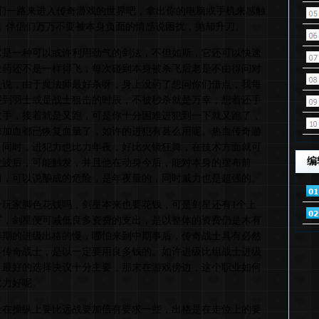
们一路来进入传奇游戏的世界吧，拿出你的电脑或手机来感触
以，伴侣们万万不要被本身负面的情感说困扰，抛却升刀。
它是一种可以或许利用劲气的剑法，不但如斯，它还可以快速
没药还不是一样得飞，每次碰到本身被杀飞后老是不由得问对
是说，由于魔法师最好杀呀，身上没药了想问你们借点，我每
碰到羽士或是战士狙击的时辰，不被秒杀就是万幸，想着还手
敌手，接着就是又跑，可是你十分困难进犯到一下就又跑了，
末加血都已恢复血量了，如许的进犯有甚么用呢。热血传奇游
，同时，进犯力也比力年夜，好比火镜狂舞，在技术方面就可
编
龙波后，可能触发，并且他在动身今后，能对本身的摆布前
力，可以说酿成的危险，是年夜量的，同时威力也是超强的。
个玩家脚色花钱吗，剑星本来也要花钱，可是剑星还有1个上
下，剑星便可减低良多资费的支出，是以整体的资费仍是木有
早期的进级出格的慢，哪怕来到中期事后，传奇战士具有必然
等传奇战士，是以一定要用良多钱的。如许进级比组战士进级
，最好的选择决议十分主要，那末在游戏傍边，这个职业如何
比力好呢。
士在操纵上要比远战要加倍有要求一些，出格是在走位上的要