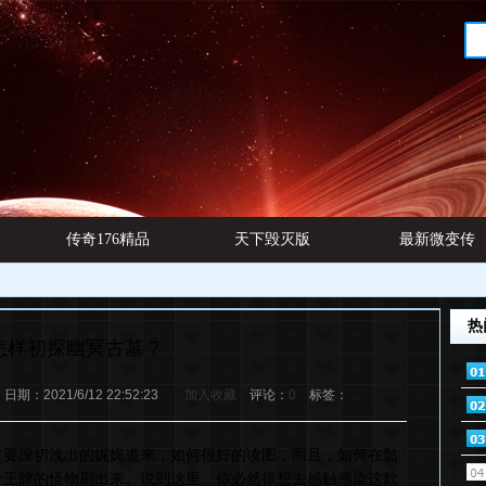
传奇176精品
天下毁灭版
最新微变传
网址
本
奇发布
热
怎样初探幽冥古墓？
：2021/6/12 22:52:23
加入收藏
评论：
0
标签：
首要深切浅出的娓娓道来，如何很好的读图，而且，如何在骷
个王牌的怪物刷出来。说到这里，你必然很想去感触感染这款