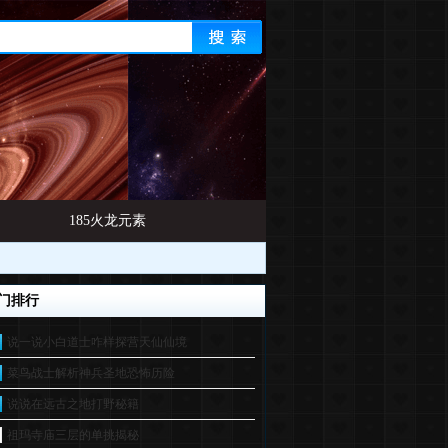
185火龙元素
门排行
说一说小白道士咋样探营天仙仙境
菜鸟战士解析神兵圣地恐怖历险
说说在远古之地打野秘籍
祖玛寺庙三层的单挑揭秘