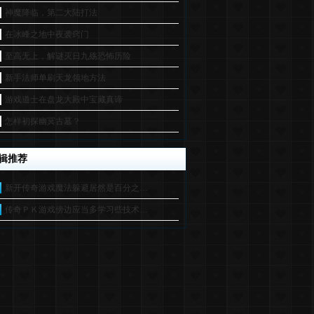
神魔降临，第二大陆打法
在冰峰之地中夜袭窍门
至高无上，解谜灭日九殇恐怖历险
新手法师单刷天龙领地方法
游戏道士在盘龙大殿中宝藏真谛
怎样初探幽冥古墓？
辑推荐
新开传奇游戏魔法躲避居然是百分之…
传奇ＰＫ游戏傍边应当多学习些技术…