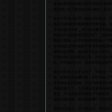
游戏的怪异性和魅力对不合错误?那我
感染吧。升刀是没有100%成的，所
此中半月弯刀作为一种远古的剑法，
移的宝剑同时环抱英雄的所有仇敌。
方为何要杀本身，对方的回覆常常就
听到如许的回覆都要愁闷死了，如果
吧就只能跑，时不时的用电进犯一下
在你跑的这段时候敌手要末和血瓶要
戏傍边的刺客，他的技术是比力多的
以很好地凸起刺客的上风，好比说炎
后，等浩繁的方位，有美钞强的进犯
是以有良多人估量会问了，剑星这一
风，也就是也会赚到钱，如许均衡上
传奇战士是以花钱，只由于传奇战士
的战役能力了，可是假设想要铸就超
更快。所以在选择高级技术书的时辰
选择进修进级，应当选择哪一个技术
就比如说战士，战士是近战，所以战