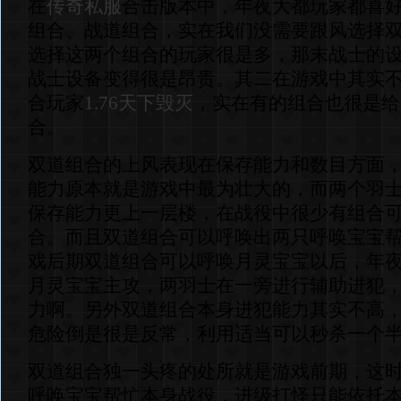
在
传奇私服
合击版本中，年夜大都玩家都喜
组合、战道组合，实在我们没需要跟风选择
选择这两个组合的玩家很是多，那末战士的
战士设备变得很是昂贵。其二在游戏中其实
合玩家
1.76天下毁灭
，实在有的组合也很是给
合。
双道组合的上风表现在保存能力和数目方面
能力原本就是游戏中最为壮大的，而两个羽
保存能力更上一层楼，在战役中很少有组合
合。而且双道组合可以呼唤出两只呼唤宝宝
戏后期双道组合可以呼唤月灵宝宝以后，年
月灵宝宝主攻，两羽士在一旁进行辅助进犯
力啊。另外双道组合本身进犯能力其实不高
危险倒是很是反常，利用适当可以秒杀一个
双道组合独一头疼的处所就是游戏前期，这
呼唤宝宝帮忙本身战役，进级打怪只能依托