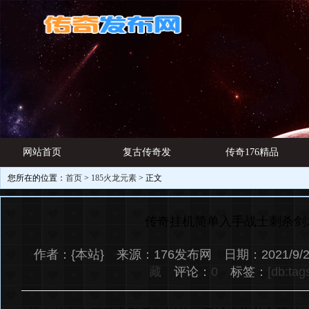
网站首页
复古传奇发
传奇176精品
您所在的位置：
首页
>
185火龙元素
> 正文
游戏资讯
布网
网址
传奇挂机简单入手战士刺杀剑
作者：{本站} 来源：176发布网 日期：2021/9/2
藏
评论：
0
标签：
[db:tag