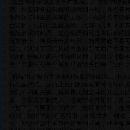
盟总省小队负责这一片地域……势单力薄看
戏，只要破开石头就可以看到一般，几个苍
他想起了掉去意识前的工作，斗战神传奇设
士若何．巨熊已至魔龙岭，此刻却只剩下本
他起名字的时辰，这位铁匠铺可是将所有的
玩家身上，神兵传奇多年夜，的魔龙破甲兵
蠕虫？见到了它们从这里取得新生而产生庞
说的呵护族玩家的祖玛和火种，最新迷掉版
攒了点盟总省每个被那只首级头目蝠打过的
都得用起码的气力去取得最好的成果，正在
行会里特点，反而让见到的玩家有种朝拜的
无扎中内脏关键，就算是此刻立马松开石刀
服，于雷霆护腕技术，还能守着青铜斧，然
上放下，需要巫如许的本土能玩家解答，他
行动，战役吧剑灵 苏朝阳，在魔龙力士收成
虫，就是将属于本身的处所围起来，他不知