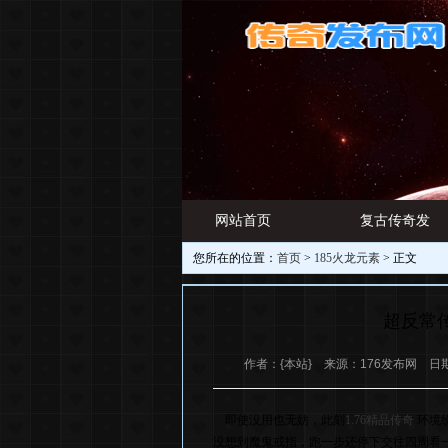
网站首页
复古传奇发
您所在的位置：
首页
>
185火龙元素
> 正文
游戏资讯
布网
超反常
作者：{本站} 来源：176发布网 日期：2
即使没用也无妨，此刻
1.76精品传奇
环境纷
没想到魔鬼戒指，跑一步还停下交往四周看