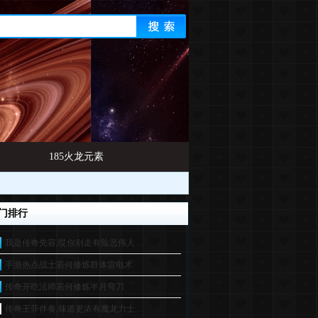
185火龙元素
门排行
我是传奇先容,哎你别走有险恶伟人…
手游热点战士若何修炼群体雷电术
传奇开吃法师若何修炼半月弯刀
传奇王菲伴奏,味道更浓有魔龙力士…