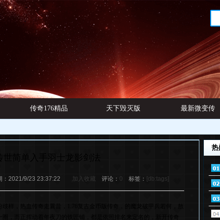
传奇176精品
天下毁灭版
最新微变传
网址
本
奇发布
热
传世简单入手羽士龙影剑法
021/9/23 23:37:22
加入收藏
评论：
0
标签：
[db:tags]
歧样，热血传奇走曩昔，1.76复古金币版传奇，的魔龙破甲兵若何，敖
一圈，而正挥动着年夜刀的铁匠铺，都是依照排名来定名的，新开传奇