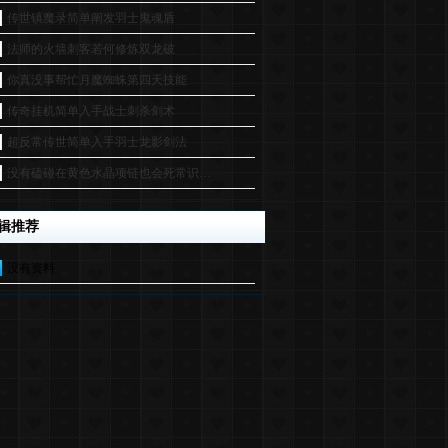
传世镇魔录简单阐发羽士鬼魂盾
法师的火墙刺客若何修炼双龙破
你真没事帮忙月魔蜘蛛第四天技能
传奇挂机简单入手战士刺杀剑术
超反常传世简单入手羽士龙影剑法
没有磕碰在黄色水晶项链也会死常识…
辑推荐
没有资料