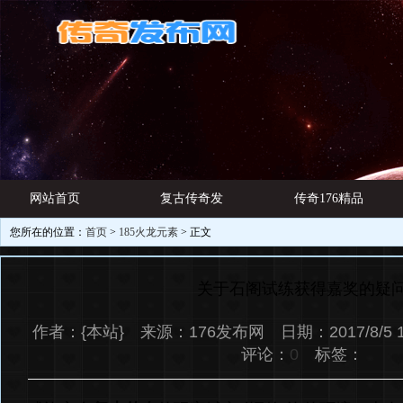
网站首页
复古传奇发
传奇176精品
您所在的位置：
首页
>
185火龙元素
> 正文
游戏资讯
布网
网址
关于石阁试练获得嘉奖的疑
作者：{本站} 来源：176发布网 日期：2017/8/5 
评论：
0
标签：