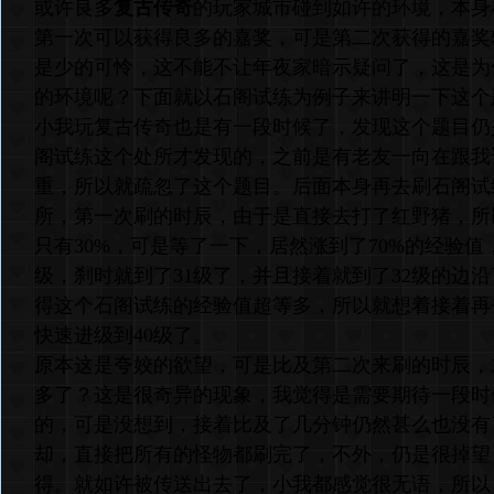
或许良多
复古传奇
的玩家城市碰到如许的环境，本身
第一次可以获得良多的嘉奖，可是第二次获得的嘉奖
是少的可怜，这不能不让年夜家暗示疑问了，这是为
的环境呢？下面就以石阁试练为例子来讲明一下这个
小我玩复古传奇也是有一段时候了，发现这个题目仍
阁试练这个处所才发现的，之前是有老友一向在跟我
重，所以就疏忽了这个题目。后面本身再去刷石阁试
所，第一次刷的时辰，由于是直接去打了红野猪，所
只有30%，可是等了一下，居然涨到了70%的经验值
级，刹时就到了31级了，并且接着就到了32级的边
得这个石阁试练的经验值超等多，所以就想着接着再
快速进级到40级了。
原本这是夸姣的欲望，可是比及第二次来刷的时辰，
多了？这是很奇异的现象，我觉得是需要期待一段时
的，可是没想到，接着比及了几分钟仍然甚么也没有
却，直接把所有的怪物都刷完了，不外，仍是很掉望
得。就如许被传送出去了，小我都感觉很无语，所以