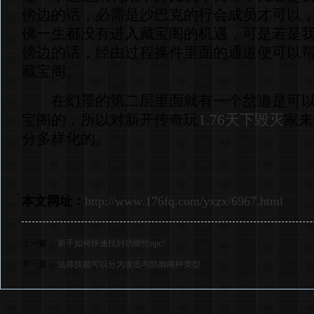
傍边的话，必需是沙巴克的行会成员才可以
佛一生都没有进入藏宝阁的机遇，可是若是
傍边的话，经由过程换件里面的通道便可以
藏宝阁。
在幻景的第二层里面就有一个岔道是可以
宝阁的，所以对新开传奇玩
1.76天下毁灭
家来
分多样化的。
本文网址：
http://www.176fq.com/yxzx/6967.html
上一篇：
新手如何快速找到功能性npc?
下一篇：
法师技能可以分为攻击与防御两种类型