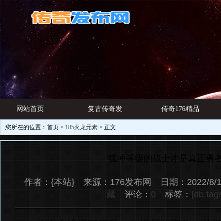
网站首页
复古传奇发
传奇176精品
您所在的位置：
首页
>
185火龙元素
> 正文
游戏资讯
布网
网址
猛冲等级的战士才是真正勇
作者：{本站} 来源：176发布网 日期：2022/8/1
藏
评论：
0
标签：
[db:tag