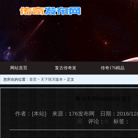
网站首页
复古传奇发
传奇176精品
您所在的位置：
首页
>
天下毁灭版本
> 正文
游戏资讯
布网
网址
教你不用RMB玩转道士
作者：{本站} 来源：176发布网 日期：2016/12/
藏
评论：
0
标签：