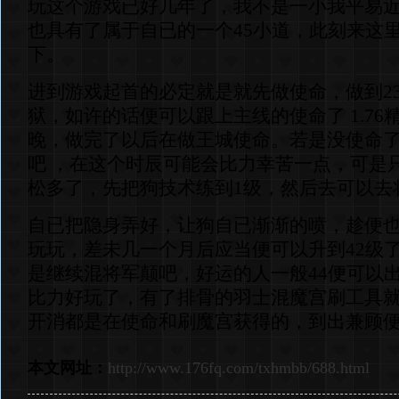
玩这个游戏已好几年了，我不是一小我平易
也具有了属于自已的一个45小道，此刻来这
下。
进到游戏起首的必定就是就先做使命，做到2
狱，如许的话便可以跟上主线的使命了 1.76
晚，做完了以后在做王城使命。若是没使命
吧 ，在这个时辰可能会比力幸苦一点，可是只
松多了，先把狗技术练到1级，然后去可以去
自已把隐身弄好，让狗自已渐渐的喷，趁便
玩玩，差未几一个月后应当便可以升到42级
是继续混将军颠吧，好运的人一般44便可以
比力好玩了，有了排骨的羽士混魔宫刷工具
开消都是在使命和刷魔宫获得的，到出兼顾
本文网址：
http://www.176fq.com/txhmbb/688.html