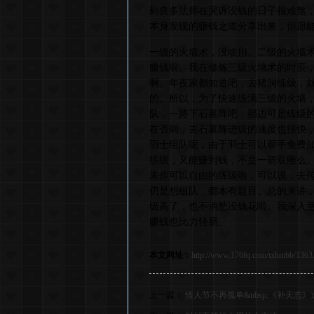
到良多法师在哭诉没钱的日子很难熬
本身发现的赚钱之道分享出来，但愿
一级的火墙术，没啥用。二级的火墙
赚钱啦。我在修炼三级火墙术的时辰
啊。年夜家都知道吧，去猪洞练级，
的。所以，为了快速练满三级的火墙
队，一路下石墓阵吧，那边可是练级
在否则，去石墓阵进级的速度也很快
羽士组队呢，由于羽士可以帮手免费
练级，又能赚到钱，不是一箭双雕么。
末你可以自由的练级啦，可以说，去传
仍是想组队，都木有题目。总的来讲
级高了，也不消愁没钱花啦。我深入
赚钱也比力轻易。
本文网址：
http://www.176fq.com/txhmbb/1363
上一篇：
情人节不再孤单&nbsp;《补天志