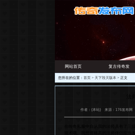
网站首页
复古传奇发
您所在的位置：
首页
>
天下毁灭版本
> 正文
游戏资讯
布网
法
作者：{本站} 来源：176发布网 日期
在传奇私服中自从我的法师具有了三
墙术哦。我想资格高的法师伴侣应当