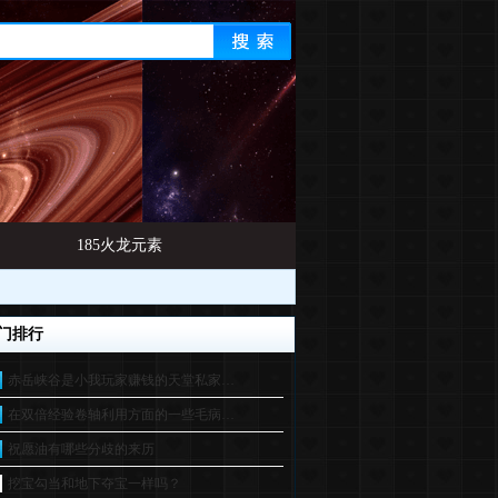
185火龙元素
门排行
赤岳峡谷是小我玩家赚钱的天堂私家…
在双倍经验卷轴利用方面的一些毛病…
祝愿油有哪些分歧的来历
挖宝勾当和地下夺宝一样吗？