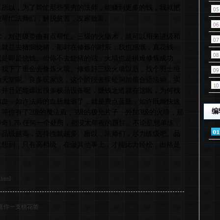
，所以，为了帮忙那些哭穷的法师，能赚到更多的钱，我就把
能帮忙法师们，解脱贫苦，发家致富。
术，对进级委曲有点帮忙。三级的火墙术，就可以用来进级和
，就是去猪洞烧猪，那时在修炼的时辰，我也感慨，真花钱
就是即是烧钱。但你不去烧猪的话，火墙也是很难修炼成功
，我下了重金去修炼火墙。修炼好三级火墙以后，找个羽士组
的天堂呢。良多玩家说，这个阶段去蜈蚣洞加倍合适法师，实
，并且还能爆出很多极品设备呢，赚钱之道就在这啦，为何找
加血，如许法师的血瓶就省了，就是费点蓝瓶，如许既能快速
编
等你有了2级的魔法盾，3级的极光片子，外加3级的火墙，那
奇1.76 任何一个处所，都没太年夜的题目。不论是想单练，
，品级越高，选择性就越多。所以，法师们，尽力练级吧。品
意想到，只有高档级，在做其他事上，才能比力轻松，出格是
.html
》送你一支桃花签