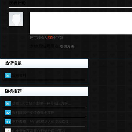
发表评论
还可以输入
255
个字符
本地局域网网友
(
)
登陆发表
热评话题
没有资料
随机推荐
进修1.80英雄合击哪一种弄法比力好…
报料趣味中变传奇最全攻略
不死魔尊，经由过程龙之仙境攻略技…
由小变年夜需要白野猪分两批可以