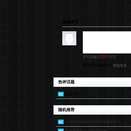
发表评论
还可以输入
255
个字符
本地局域网网友
(
)
登陆发表
热评话题
没有资料
随机推荐
1.76法战法师应当怎样样修炼圣言术…