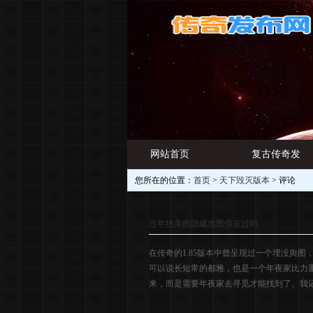
网站首页
复古传奇发
您所在的位置：
首页
>
天下毁灭版本
> 评论
游戏资讯
布网
当年绝美的隐藏地图你去过吗
在传奇的1.85版本中曾呈现过一个埋没舆
可以说长短常的都雅，也是一个年夜家比力
来，而是需要年夜家去寻觅才能找到了。我