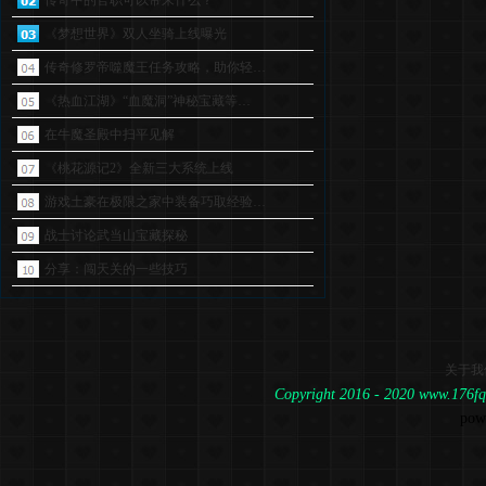
传奇中的官职可以带来什么？
《梦想世界》双人坐骑上线曝光
传奇修罗帝噬魔王任务攻略，助你轻…
《热血江湖》“血魔洞”神秘宝藏等…
在牛魔圣殿中扫平见解
《桃花源记2》全新三大系统上线
游戏土豪在极限之家中装备巧取经验…
战士讨论武当山宝藏探秘
分享：闯天关的一些技巧
关于我
Copyright 2016 - 2020 www.1
pow