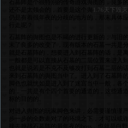
石墓阵是个很特别的传奇游戏舆图的，良多
还不是太领会的，首要是这个舆
1.76天下毁灭
仍是有着很年夜的分歧的地方的，那末具体
行走呢？
石墓阵的舆图也是不竭的进行更新的，与旧
末了良多的改变了，现有版本的石墓一共是分
就是石墓阵的，想要进入到石墓阵的话，是
一般都是可以直接从石墓的二层位置来进入
也就是说若是不克不及够攻打到石墓二层的
来到石墓阵的舆图当中了。进入到了石墓阵
脚色也就恍如是进入到了迷宫当中一般，各
的，一共是有个四个首要的通道的，这些通
标的目的的。
对进入舆图的玩家脚色来讲，必需要谨慎谨
步一步的全数走对了的环境之下，才可以或
接去挑战石墓阵的最年夜的boss，也就是白